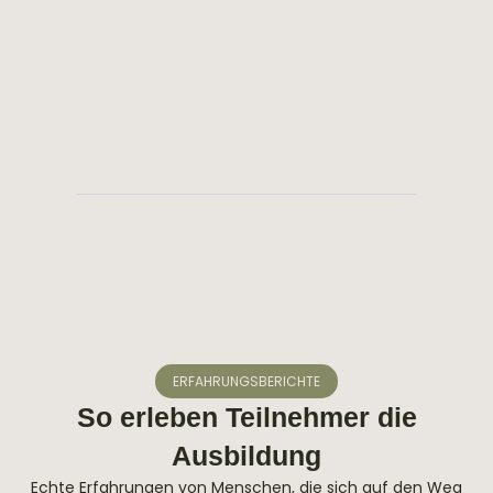
Für Deinen Weg zur Pferdeflüster
Jetzt zum Newsletter anmelden &
10 % Rabatt auf
Online-Kurse
sichern.
E-
Mail
Abonnieren
ERFAHRUNGSBERICHTE
So erleben Teilnehmer die
Ausbildung
Echte Erfahrungen von Menschen, die sich auf den Weg