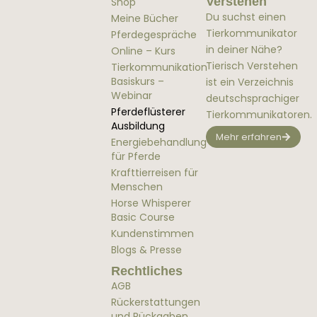
Verstehen
Shop
Du suchst einen
Meine Bücher
Tierkommunikator
Pferdegespräche
in deiner Nähe?
Online – Kurs
Tierisch Verstehen
Tierkommunikation
Basiskurs –
ist ein Verzeichnis
Webinar
deutschsprachiger
Pferdeflüsterer
Tierkommunikatoren.
Ausbildung
Mehr erfahren
Energiebehandlung
für Pferde
Krafttierreisen für
Menschen
Horse Whisperer
Basic Course
Kundenstimmen
Blogs & Presse
Rechtliches
AGB
Rückerstattungen
und Rückgaben