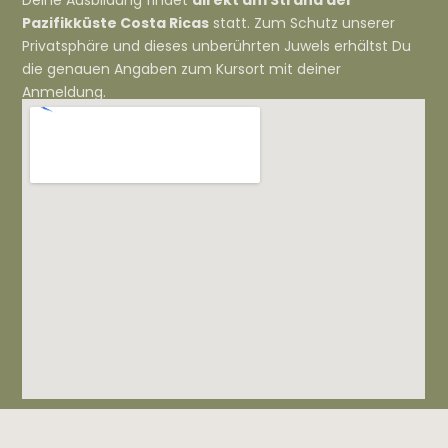
Deine Ausbildung findet
direkt am Strand der
Pazifikküste Costa Ricas
statt.
Zum Schutz unserer
Privatsphäre und dieses unberührten Juwels erhältst Du
die genauen Angaben zum Kursort mit deiner
Anmeldung.